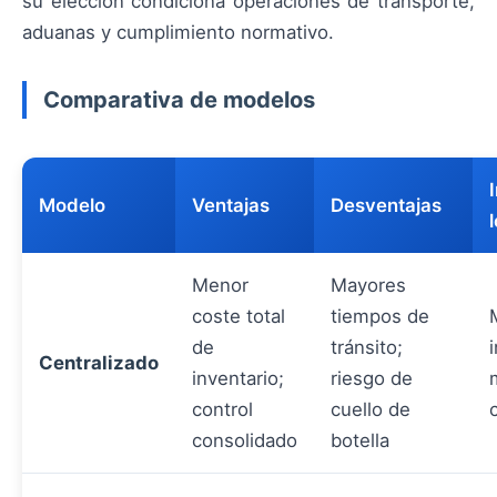
su elección condiciona operaciones de transporte,
aduanas y cumplimiento normativo.
Comparativa de modelos
Modelo
Ventajas
Desventajas
Menor
Mayores
coste total
tiempos de
de
tránsito;
Centralizado
inventario;
riesgo de
control
cuello de
consolidado
botella