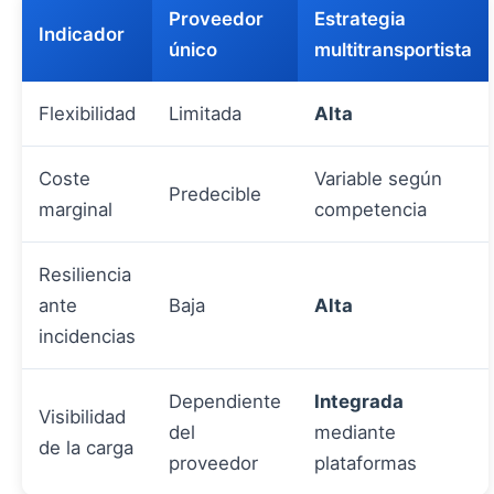
Proveedor
Estrategia
Indicador
único
multitransportista
Flexibilidad
Limitada
Alta
Coste
Variable según
Predecible
marginal
competencia
Resiliencia
ante
Baja
Alta
incidencias
Dependiente
Integrada
Visibilidad
del
mediante
de la carga
proveedor
plataformas