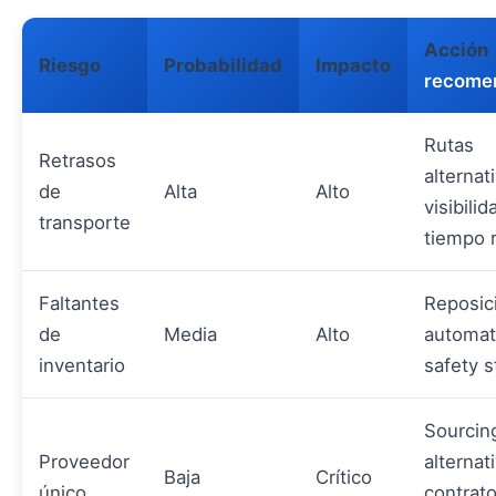
Acción
Riesgo
Probabilidad
Impacto
recome
Rutas
Retrasos
alternat
de
Alta
Alto
visibili
transporte
tiempo r
Faltantes
Reposic
de
Media
Alto
automat
inventario
safety s
Sourcin
Proveedor
alternat
Baja
Crítico
único
contrat