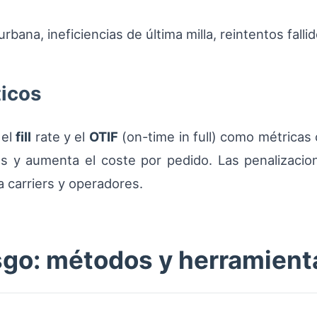
bana, ineficiencias de última milla, reintentos falli
ticos
 el
fill
rate y el
OTIF
(on-time in full) como métricas c
utas y aumenta el coste por pedido. Las penalizaci
a carriers y operadores.
esgo: métodos y herramient