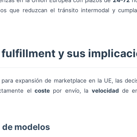
terizas en la Unión Europea con plazos de
24–72
ho
icos que reduzcan el tránsito intermodal y cumpl
fulfillment y sus implicac
 para expansión de marketplace en la UE, las deci
ectamente el
coste
por envío, la
velocidad
de ent
a de modelos