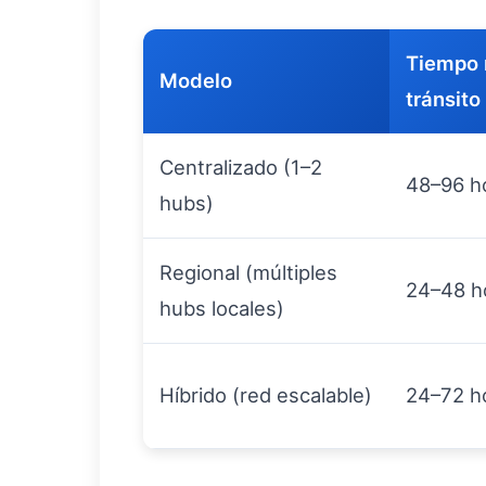
Tiempo 
Modelo
tránsito
Centralizado (1–2
48–96 h
hubs)
Regional (múltiples
24–48 h
hubs locales)
Híbrido (red escalable)
24–72 h