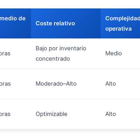
medio de
Complejida
Coste relativo
operativa
Bajo por inventario
oras
Medio
concentrado
oras
Moderado–Alto
Alto
oras
Optimizable
Alto