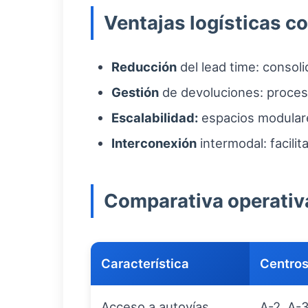
Ventajas logísticas c
Reducción
del lead time: consoli
Gestión
de devoluciones: proceso
Escalabilidad:
espacios modulare
Interconexión
intermodal: facilit
Comparativa operativ
Característica
Centros
Acceso a autovías
A-2, A-3