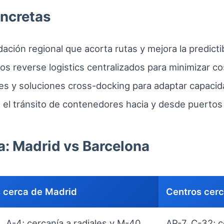
oncretas
dación regional que acorta rutas y mejora la predicti
s reverse logistics centralizados para minimizar co
s y soluciones cross-docking para adaptar capaci
a el tránsito de contenedores hacia y desde puertos 
a: Madrid vs Barcelona
 cerca de Madrid
Centros cerc
, A-4; cercanía a radiales y M-40
AP-7, C-32; 