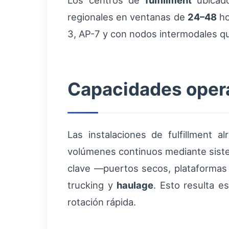
Los centros de
fulfillment
ubicado
regionales en ventanas de
24–48
ho
3, AP-7 y con nodos intermodales que
Capacidades opera
Las instalaciones de fulfillment 
volúmenes continuos mediante siste
clave —puertos secos, plataformas 
trucking y
haulage
. Esto resulta e
rotación rápida.