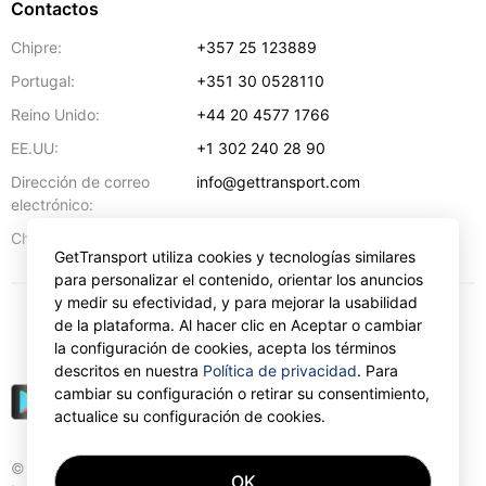
Contactos
Chipre:
+357 25 123889
Portugal:
+351 30 0528110
Reino Unido:
+44 20 4577 1766
EE.UU:
+1 302 240 28 90
Dirección de correo
info@gettransport.com
electrónico:
57 Spyrou Kyprianou
,
Lárnaca
6051
Chipre:
GetTransport utiliza cookies y tecnologías similares
para personalizar el contenido, orientar los anuncios
y medir su efectividad, y para mejorar la usabilidad
de la plataforma. Al hacer clic en Aceptar o cambiar
€
EUR
la configuración de cookies, acepta los términos
descritos en nuestra
Política de privacidad
. Para
cambiar su configuración o retirar su consentimiento,
actualice su configuración de cookies.
© Gettransport International Limited. GetTransport®
OK