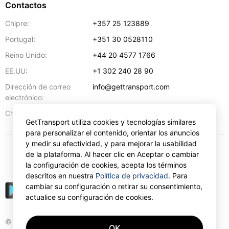
Contactos
Chipre:
+357 25 123889
Portugal:
+351 30 0528110
Reino Unido:
+44 20 4577 1766
EE.UU:
+1 302 240 28 90
Dirección de correo
info@gettransport.com
electrónico:
57 Spyrou Kyprianou
,
Lárnaca
6051
Chipre:
GetTransport utiliza cookies y tecnologías similares
para personalizar el contenido, orientar los anuncios
y medir su efectividad, y para mejorar la usabilidad
de la plataforma. Al hacer clic en Aceptar o cambiar
€
EUR
la configuración de cookies, acepta los términos
descritos en nuestra
Política de privacidad
. Para
cambiar su configuración o retirar su consentimiento,
actualice su configuración de cookies.
© Gettransport International Limited. GetTransport®
OK