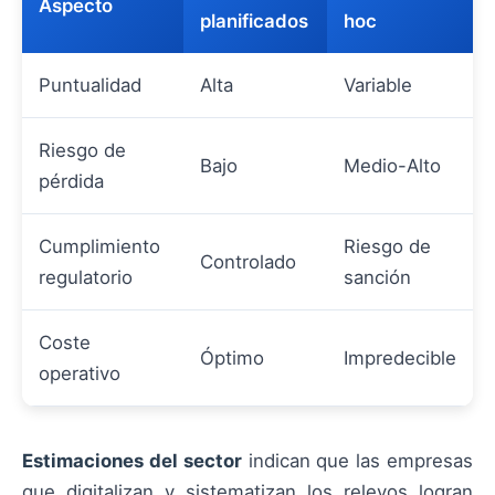
Aspecto
planificados
hoc
Puntualidad
Alta
Variable
Riesgo de
Bajo
Medio-Alto
pérdida
Cumplimiento
Riesgo de
Controlado
regulatorio
sanción
Coste
Óptimo
Impredecible
operativo
Estimaciones del sector
indican que las empresas
que digitalizan y sistematizan los relevos logran