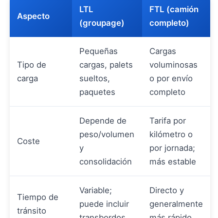
LTL
FTL (camión
Aspecto
(groupage)
completo)
Pequeñas
Cargas
Tipo de
cargas, palets
voluminosas
carga
sueltos,
o por envío
paquetes
completo
Depende de
Tarifa por
peso/volumen
kilómetro o
Coste
y
por jornada;
consolidación
más estable
Variable;
Directo y
Tiempo de
puede incluir
generalmente
tránsito
transbordos
más rápido