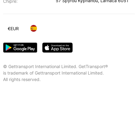
57 Spyrou Kyprianou
,
Lárnaca
6051
Chipre:
€
EUR
© Gettransport International Limited. GetTransport®
is trademark of Gettransport International Limited.
All rights reserved.