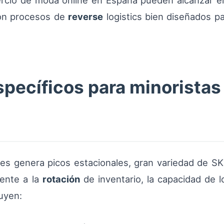
ercio de moda online en España pueden alcanzar e
con procesos de
reverse
logistics bien diseñados pa
specíficos para minorista
s genera picos estacionales, gran variedad de SK
mente a la
rotación
de inventario, la capacidad de l
luyen: