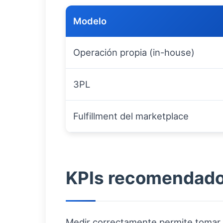
Modelo
Operación propia (in-house)
3PL
Fulfillment del marketplace
KPIs recomendado
Medir correctamente permite tomar 