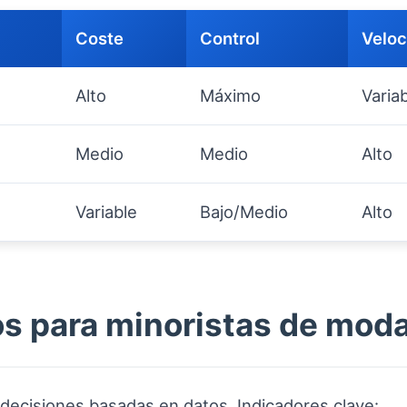
Coste
Control
Veloc
Alto
Máximo
Varia
Medio
Medio
Alto
Variable
Bajo/Medio
Alto
s para minoristas de mod
decisiones basadas en datos. Indicadores clave: