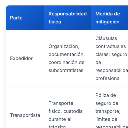
Responsabilidad
Medida de
Parte
típica
mitigación
Cláusulas
Organización,
contractuales
documentación,
claras; seguro
Expedidor
coordinación de
de
subcontratistas
responsabilid
profesional
Póliza de
Transporte
seguro de
físico, custodia
transporte;
Transportista
durante el
límites de
tránsito
responsabilid