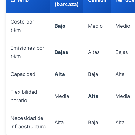
Criterio
Camión
Ferrocar
(barcaza)
Coste por
Bajo
Medio
Medio
t·km
Emisiones por
Bajas
Altas
Bajas
t·km
Capacidad
Alta
Baja
Alta
Flexibilidad
Media
Alta
Media
horario
Necesidad de
Alta
Baja
Alta
infraestructura