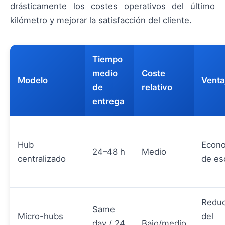
drásticamente los costes operativos del último
kilómetro y mejorar la satisfacción del cliente.
Tiempo
medio
Coste
Modelo
Venta
de
relativo
entrega
Hub
Econ
24–48 h
Medio
centralizado
de es
Reduc
Same
Micro-hubs
del
day / 24
Bajo/medio