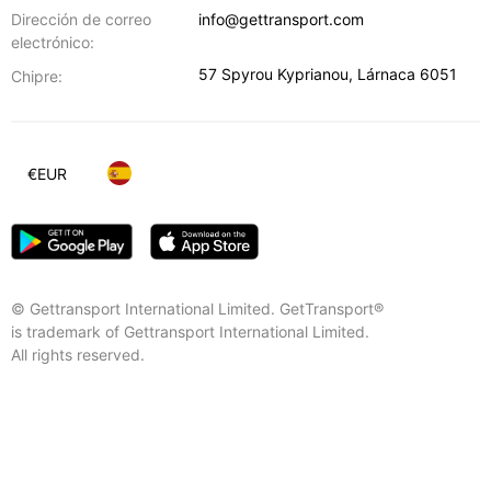
Dirección de correo
info@gettransport.com
electrónico:
57 Spyrou Kyprianou
,
Lárnaca
6051
Chipre:
€
EUR
© Gettransport International Limited. GetTransport®
is trademark of Gettransport International Limited.
All rights reserved.