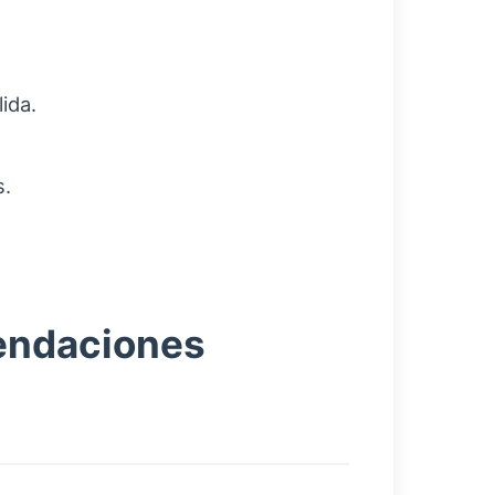
ida.
s.
mendaciones