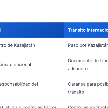
l
Tránsito internaci
ro de Kazajistán
Paso por Kazajistá
Documento de tránsi
ánsito nacional
aduanero
responsabilidad del
Garantía para posi
tránsito
trativos y controles físicos
Controles en fronte