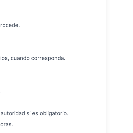
procede.
arios, cuando corresponda.
.
utoridad si es obligatorio.
moras.