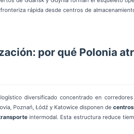
uertos de Gdańsk y Gdynia forman el esqueleto ope
fronteriza rápida desde centros de almacenamiento
zación: por qué Polonia at
logístico diversificado concentrado en corredores
sovia, Poznań, Łódź y Katowice disponen de
centros
transporte
intermodal. Esta estructura reduce tiem