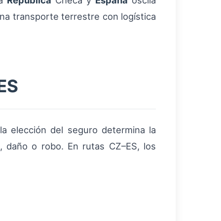
la
República
Checa y
España
oscila
na transporte terrestre con logística
–ES
a elección del seguro determina la
a, daño o robo. En rutas CZ–ES, los