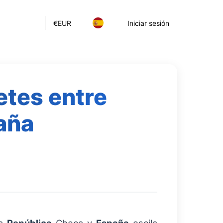
€
EUR
Iniciar sesión
etes entre
aña