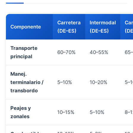
Carretera
Intermodal
Car
Componente
(DE–ES)
(DE–ES)
(D
Transporte
60–70%
40–55%
65
principal
Manej.
terminalario /
5–10%
10–20%
5–
transbordo
Peajes y
10–15%
5–10%
8–
zonales