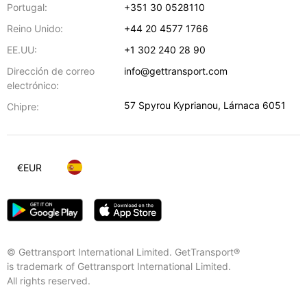
Portugal:
+351 30 0528110
Reino Unido:
+44 20 4577 1766
EE.UU:
+1 302 240 28 90
Dirección de correo
info@gettransport.com
electrónico:
57 Spyrou Kyprianou
,
Lárnaca
6051
Chipre:
€
EUR
© Gettransport International Limited. GetTransport®
is trademark of Gettransport International Limited.
All rights reserved.