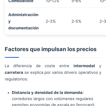
Combustible
10–12%
5–8%
10
Administración
y
2–3%
2–5%
2–
documentación
Factores que impulsan los precios
La diferencia de coste entre
intermodal
y
carretera
se explica por varios drivers operativos y
regulatorios:
Distancia y densidad de la demanda:
corredores largos con volúmenes regulares
permiten economías de escala en ferrocarril.