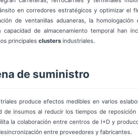
egran carreteras, ferrocarriles y terminales mul
ánsito en corredores estratégicos y optimizar el f
ización de ventanillas aduaneras, la homologació
n capacidad de almacenamiento temporal han incr
los principales
clusters
industriales.
ena de suministro
striales produce efectos medibles en varios eslab
dad de insumos al reducir los tiempos de reposició
lita la colaboración entre centros de I+D y producci
esincronización entre proveedores y fabricantes.