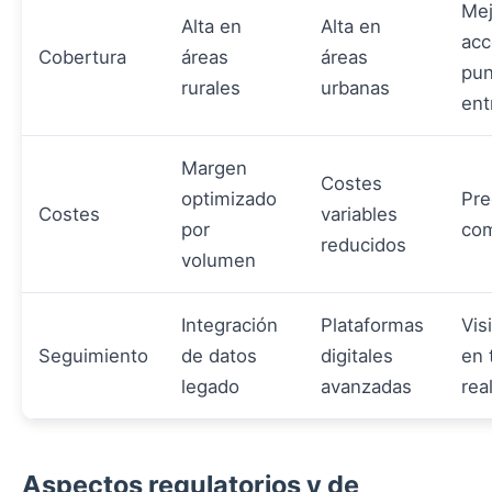
Mej
Alta en
Alta en
acc
Cobertura
áreas
áreas
pun
rurales
urbanas
ent
Margen
Costes
optimizado
Pre
Costes
variables
por
com
reducidos
volumen
Integración
Plataformas
Vis
Seguimiento
de datos
digitales
en 
legado
avanzadas
rea
Aspectos regulatorios y de