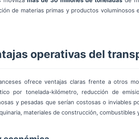
s moviliza
más de 30 millones de toneladas
de me
bución de materias primas y productos voluminosos e
ajas operativas del transp
franceses ofrece ventajas claras frente a otros m
ico por tonelada-kilómetro, reducción de emisi
osas y pesadas que serían costosas o inviables po
uinaria, materiales de construcción, combustibles y