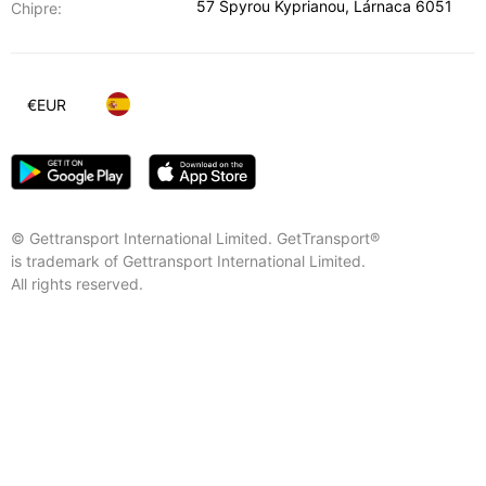
57 Spyrou Kyprianou
,
Lárnaca
6051
Chipre:
€
EUR
© Gettransport International Limited. GetTransport®
is trademark of Gettransport International Limited.
All rights reserved.