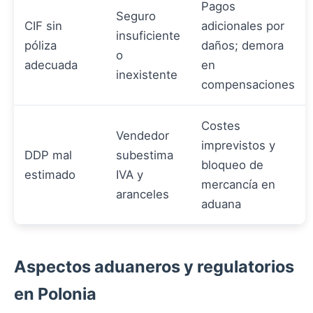
Pagos
Seguro
CIF sin
adicionales por
insuficiente
póliza
daños; demora
o
adecuada
en
inexistente
compensaciones
Costes
Vendedor
imprevistos y
DDP mal
subestima
bloqueo de
estimado
IVA y
mercancía en
aranceles
aduana
Aspectos aduaneros y regulatorios
en Polonia