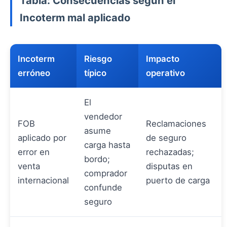
Tabla: Consecuencias según el
Incoterm mal aplicado
Incoterm
Riesgo
Impacto
erróneo
típico
operativo
El
vendedor
FOB
Reclamaciones
asume
aplicado por
de seguro
carga hasta
error en
rechazadas;
bordo;
venta
disputas en
comprador
internacional
puerto de carga
confunde
seguro