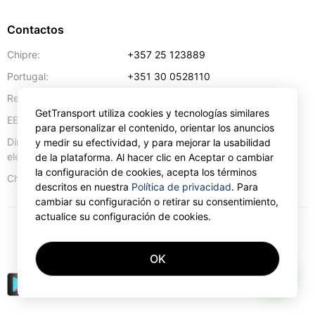
Contactos
Chipre:
+357 25 123889
Portugal:
+351 30 0528110
Reino Unido:
+44 20 4577 1766
GetTransport utiliza cookies y tecnologías similares
EE.UU:
+1 302 240 28 90
para personalizar el contenido, orientar los anuncios
Dirección de correo
info@gettransport.com
y medir su efectividad, y para mejorar la usabilidad
electrónico:
de la plataforma. Al hacer clic en Aceptar o cambiar
la configuración de cookies, acepta los términos
57 Spyrou Kyprianou
,
Lárnaca
6051
Chipre:
descritos en nuestra
Política de privacidad
. Para
cambiar su configuración o retirar su consentimiento,
actualice su configuración de cookies.
€
EUR
OK
AI