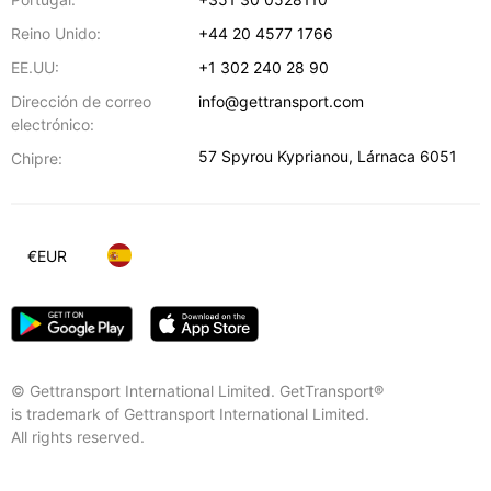
Reino Unido:
+44 20 4577 1766
EE.UU:
+1 302 240 28 90
Dirección de correo
info@gettransport.com
electrónico:
57 Spyrou Kyprianou
,
Lárnaca
6051
Chipre:
€
EUR
© Gettransport International Limited. GetTransport®
is trademark of Gettransport International Limited.
All rights reserved.