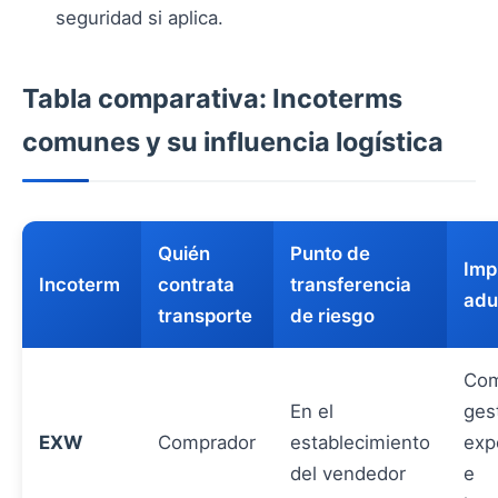
seguridad si aplica.
Tabla comparativa: Incoterms
comunes y su influencia logística
Quién
Punto de
Imp
Incoterm
contrata
transferencia
adu
transporte
de riesgo
Com
En el
ges
EXW
Comprador
establecimiento
exp
del vendedor
e