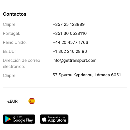
Contactos
Chipre:
+357 25 123889
Portugal:
+351 30 0528110
Reino Unido:
+44 20 4577 1766
EE.UU:
+1 302 240 28 90
Dirección de correo
info@gettransport.com
electrónico:
57 Spyrou Kyprianou
,
Lárnaca
6051
Chipre:
€
EUR