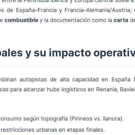
 entre la Península Ibérica y Europa Central suele e
és de España–Francia y Francia–Alemania/Austria;
de
combustible
y la documentación como la
carta
de
ales y su impacto operati
mbinan autopistas de alta capacidad en España (
as para alcanzar hubs logísticos en Renania, Baviera 
onsumo según topografía (Pirineos vs. llanura).
restricciones urbanas en etapas finales.