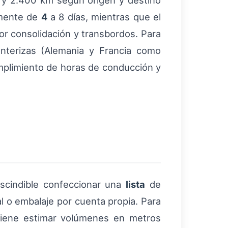
y 2.400 km según origen y destino
lmente de
4
a 8 días, mientras que el
or consolidación y transbordos. Para
ronterizas (Alemania y Francia como
umplimiento de horas de conducción y
escindible confeccionar una
lista
de
nal o embalaje por cuenta propia. Para
nviene estimar volúmenes en metros