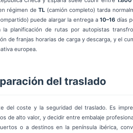
República Checa y España suele cubrir entre
1.800
a en régimen de
TL
(camión completo) tarda norma
ompartido) puede alargar la entrega a
10–16
días p
 la planificación de rutas por autopistas transf
ción de franjas horarias de carga y descarga, y el c
ativa europea.
eparación del traslado
e del coste y la seguridad del traslado. Es impr
etos de alto valor, y decidir entre embalaje profesio
ertos o a destinos en la península ibérica, co