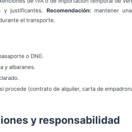
xenciones de IVA o de importación temporal de vehí
n y justificantes.
Recomendación:
mantener una c
urante el transporte.
pasaporte o DNI).
a y albaranes.
clarado.
si procede (contrato de alquiler, carta de empadron
iones y responsabilidad