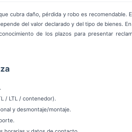
que cubra daño, pérdida y robo es recomendable. Ex
depende del valor declarado y del tipo de bienes. En
l conocimiento de los plazos para presentar recla
nza
.
L / LTL / contenedor).
ional y desmontaje/montaje.
porte.
 horarias y datos de contacto.