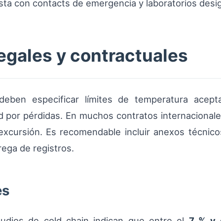
sta con contacts de emergencia y laboratorios desi
egales y contractuales
deben especificar límites de temperatura acepta
d por pérdidas. En muchos contratos internacional
excursión. Es recomendable incluir anexos técnico
rega de registros.
es
studios de cold chain indican que entre el
7 % y 