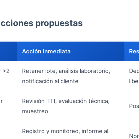
acciones propuestas
Acción inmediata
Res
r >2
Retener lote, análisis laboratorio,
Dec
notificación al cliente
lib
or
Revisión TTI, evaluación técnica,
Pos
muestreo
r
Registro y monitoreo, informe al
Nor