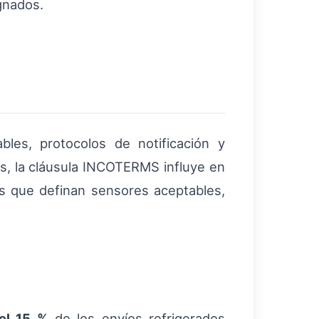
gnados.
bles, protocolos de notificación y
es, la cláusula INCOTERMS influye en
s que definan sensores aceptables,
el 15 %
de los envíos refrigerados