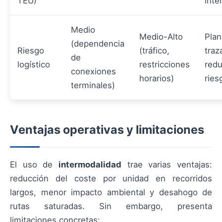
TEU)
inte
Medio
Medio-Alto
Plan
(dependencia
Riesgo
(tráfico,
traz
de
logístico
restricciones
red
conexiones
horarios)
ries
terminales)
Ventajas operativas y limitaciones
El uso de
intermodalidad
trae varias ventajas:
reducción del coste por unidad en recorridos
largos, menor impacto ambiental y desahogo de
rutas saturadas. Sin embargo, presenta
limitaciones concretas: