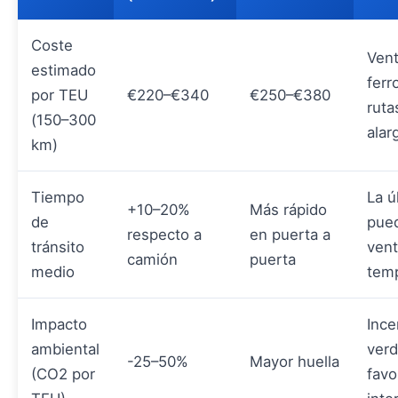
Coste
Vent
estimado
ferr
por TEU
€220–€340
€250–€380
ruta
(150–300
alar
km)
Tiempo
La ú
+10–20%
Más rápido
de
pued
respecto a
en puerta a
tránsito
vent
camión
puerta
medio
temp
Impacto
Ince
ambiental
ver
-25–50%
Mayor huella
(CO2 por
fav