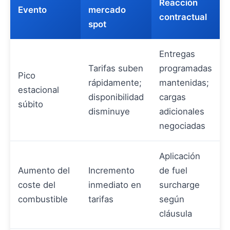
Reacción
Evento
mercado
contractual
spot
Entregas
Tarifas suben
programadas
Pico
rápidamente;
mantenidas;
estacional
disponibilidad
cargas
súbito
disminuye
adicionales
negociadas
Aplicación
Aumento del
Incremento
de fuel
coste del
inmediato en
surcharge
combustible
tarifas
según
cláusula