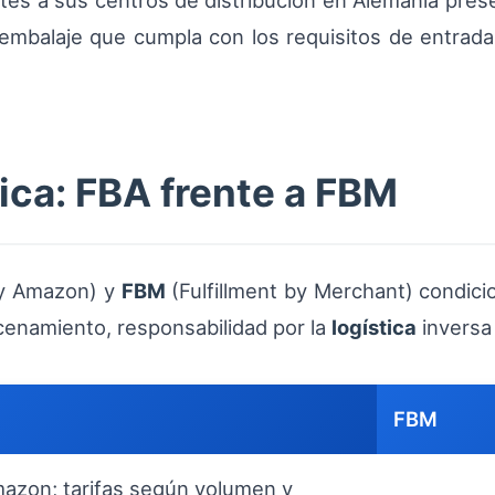
tes a sus centros de distribución en Alemania pre
embalaje que cumpla con los requisitos de entrada 
ica: FBA frente a FBM
by Amazon) y
FBM
(Fulfillment by Merchant) condicio
cenamiento, responsabilidad por la
logística
inversa
FBM
azon; tarifas según volumen y