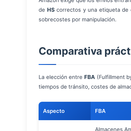
Amazon exige que los envíos entran
de
HS
correctos y una etiqueta de 
sobrecostes por manipulación.
Comparativa práct
La elección entre
FBA
(Fulfillment 
tiempos de tránsito, costes de alma
Aspecto
FBA
Almacenes Am