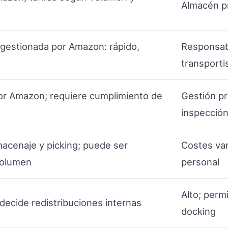
Almacén pr
l gestionada por Amazon: rápido,
Responsabi
transporti
r Amazon; requiere cumplimiento de
Gestión pr
inspecció
macenaje y picking; puede ser
Costes var
volumen
personal
Alto; perm
decide redistribuciones internas
docking