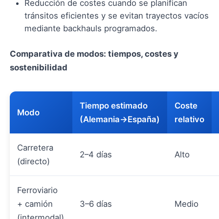
Reducción de costes cuando se planifican
tránsitos eficientes y se evitan trayectos vacíos
mediante backhauls programados.
Comparativa de modos: tiempos, costes y
sostenibilidad
Tiempo estimado
Coste
Modo
(Alemania→España)
relativo
Carretera
2–4 días
Alto
(directo)
Ferroviario
+ camión
3–6 días
Medio
(intermodal)