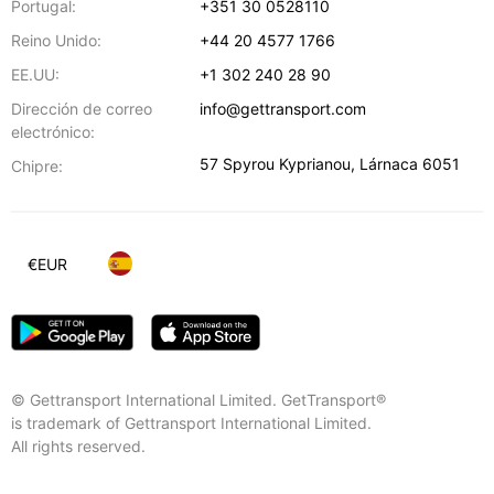
Portugal:
+351 30 0528110
Reino Unido:
+44 20 4577 1766
EE.UU:
+1 302 240 28 90
Dirección de correo
info@gettransport.com
electrónico:
57 Spyrou Kyprianou
,
Lárnaca
6051
Chipre:
€
EUR
© Gettransport International Limited. GetTransport®
is trademark of Gettransport International Limited.
All rights reserved.