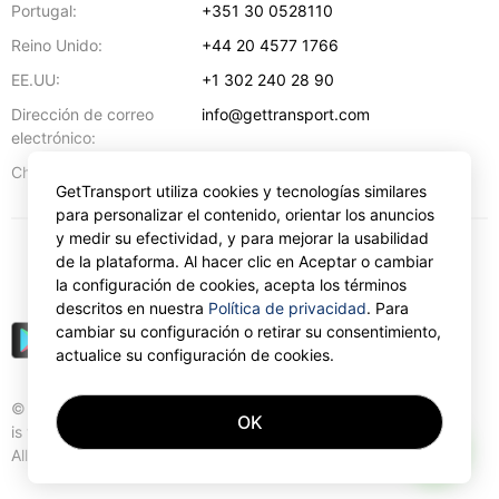
Portugal:
+351 30 0528110
Reino Unido:
+44 20 4577 1766
EE.UU:
+1 302 240 28 90
Dirección de correo
info@gettransport.com
electrónico:
57 Spyrou Kyprianou
,
Lárnaca
6051
Chipre:
GetTransport utiliza cookies y tecnologías similares
para personalizar el contenido, orientar los anuncios
y medir su efectividad, y para mejorar la usabilidad
de la plataforma. Al hacer clic en Aceptar o cambiar
€
EUR
la configuración de cookies, acepta los términos
descritos en nuestra
Política de privacidad
. Para
cambiar su configuración o retirar su consentimiento,
actualice su configuración de cookies.
© Gettransport International Limited. GetTransport®
OK
is trademark of Gettransport International Limited.
AI
All rights reserved.