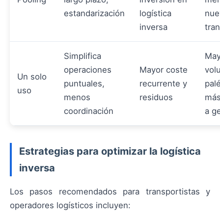
estandarización
logística
nue
inversa
tra
Simplifica
May
operaciones
Mayor coste
vol
Un solo
puntuales,
recurrente y
pal
uso
menos
residuos
más
coordinación
a g
Estrategias para optimizar la logística
inversa
Los pasos recomendados para transportistas y
operadores logísticos incluyen: