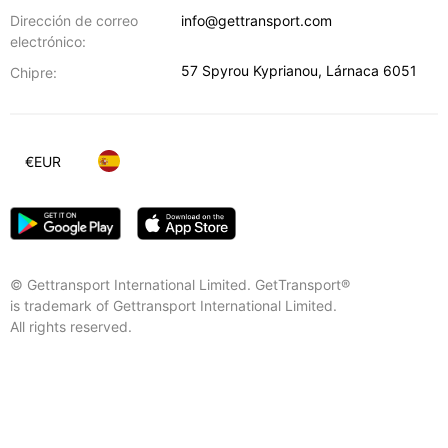
Dirección de correo
info@gettransport.com
electrónico:
57 Spyrou Kyprianou
,
Lárnaca
6051
Chipre:
€
EUR
© Gettransport International Limited. GetTransport®
is trademark of Gettransport International Limited.
All rights reserved.