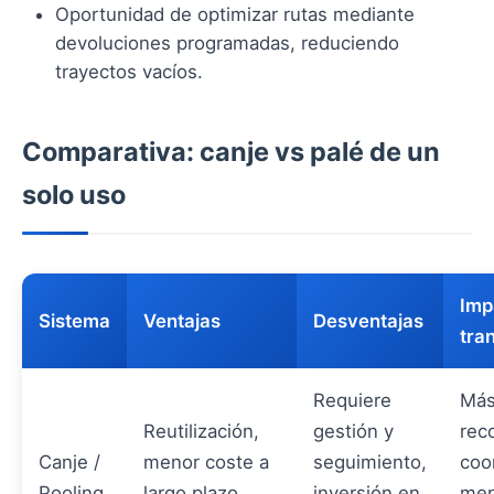
Oportunidad de optimizar rutas mediante
devoluciones programadas, reduciendo
trayectos vacíos.
Comparativa: canje vs palé de un
solo uso
Imp
Sistema
Ventajas
Desventajas
tra
Requiere
Má
Reutilización,
gestión y
rec
Canje /
menor coste a
seguimiento,
coo
Pooling
largo plazo,
inversión en
men