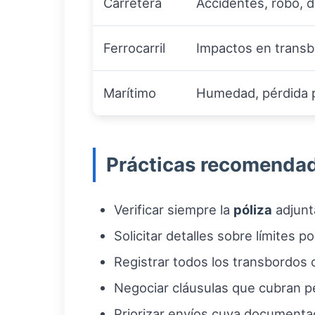
Carretera
Accidentes, robo, 
Ferrocarril
Impactos en transb
Marítimo
Humedad, pérdida p
Prácticas recomendad
Verificar siempre la
póliza
adjunta
Solicitar detalles sobre límites p
Registrar todos los transbordos
Negociar cláusulas que cubran p
Priorizar envíos cuya documentac