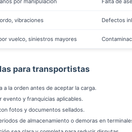
daños por manipulación
Falta de as
ordo, vibraciones
Defectos in
or vuelco, siniestros mayores
Contaminaci
as para transportistas
 a la orden antes de aceptar la carga.
or evento y franquicias aplicables.
 con fotos y documentos sellados.
eriodos de almacenamiento o demoras en terminale
ión sea clara y completa para reducir disputas.