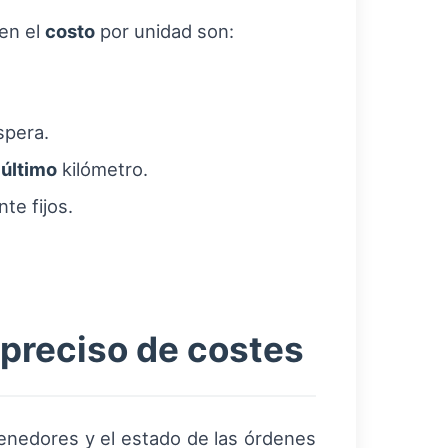
en el
costo
por unidad son:
spera.
l
último
kilómetro.
te fijos.
l preciso de costes
tenedores y el estado de las órdenes