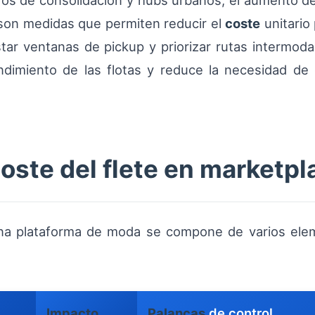
ros de consolidación y hubs urbanos, el aumento d
 son medidas que permiten reducir el
coste
unitario
star ventanas de pickup y priorizar rutas intermoda
endimiento de las flotas y reduce la necesidad de
oste del flete en marketp
 una plataforma de moda se compone de varios el
Impacto
Palancas
de control