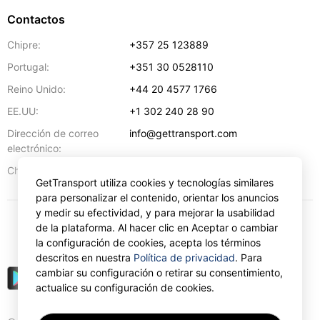
Contactos
Chipre:
+357 25 123889
Portugal:
+351 30 0528110
Reino Unido:
+44 20 4577 1766
EE.UU:
+1 302 240 28 90
Dirección de correo
info@gettransport.com
electrónico:
57 Spyrou Kyprianou
,
Lárnaca
6051
Chipre:
GetTransport utiliza cookies y tecnologías similares
para personalizar el contenido, orientar los anuncios
y medir su efectividad, y para mejorar la usabilidad
de la plataforma. Al hacer clic en Aceptar o cambiar
€
EUR
la configuración de cookies, acepta los términos
descritos en nuestra
Política de privacidad
. Para
cambiar su configuración o retirar su consentimiento,
actualice su configuración de cookies.