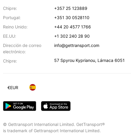
Chipre:
+357 25 123889
Portugal:
+351 30 0528110
Reino Unido:
+44 20 4577 1766
EE.UU:
+1 302 240 28 90
Dirección de correo
info@gettransport.com
electrónico:
57 Spyrou Kyprianou
,
Lárnaca
6051
Chipre:
€
EUR
© Gettransport International Limited. GetTransport®
is trademark of Gettransport International Limited.