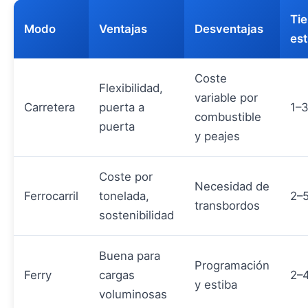
Ti
Modo
Ventajas
Desventajas
es
Coste
Flexibilidad,
variable por
Carretera
puerta a
1–3
combustible
puerta
y peajes
Coste por
Necesidad de
Ferrocarril
tonelada,
2–5
transbordos
sostenibilidad
Buena para
Programación
Ferry
cargas
2–4
y estiba
voluminosas