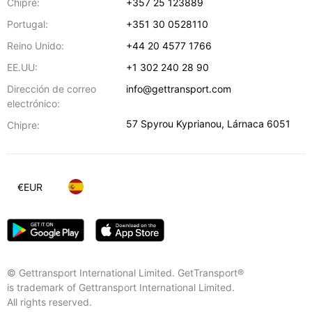
Chipre:
+357 25 123889
Portugal:
+351 30 0528110
Reino Unido:
+44 20 4577 1766
EE.UU:
+1 302 240 28 90
Dirección de correo
info@gettransport.com
electrónico:
57 Spyrou Kyprianou
,
Lárnaca
6051
Chipre:
€
EUR
© Gettransport International Limited. GetTransport®
is trademark of Gettransport International Limited.
All rights reserved.