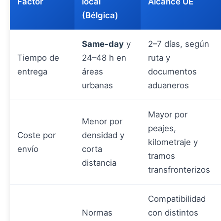
Factor
local
Alcance UE
(Bélgica)
Same-day
y
2–7 días, según
Tiempo de
24–48 h en
ruta y
entrega
áreas
documentos
urbanas
aduaneros
Mayor por
Menor por
peajes,
Coste por
densidad y
kilometraje y
envío
corta
tramos
distancia
transfronterizos
Compatibilidad
Normas
con distintos