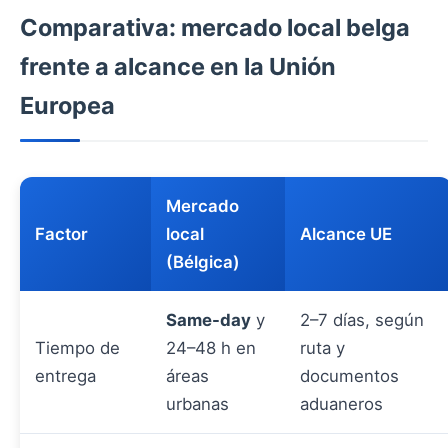
Comparativa: mercado local belga
frente a alcance en la Unión
Europea
Mercado
Factor
local
Alcance UE
(Bélgica)
Same-day
y
2–7 días, según
Tiempo de
24–48 h en
ruta y
entrega
áreas
documentos
urbanas
aduaneros