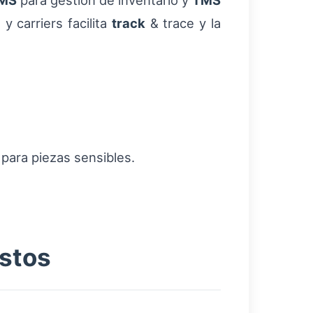
MS
para gestión de inventario y
TMS
y carriers facilita
track
& trace y la
para piezas sensibles.
estos