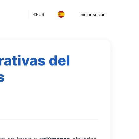
€
EUR
Iniciar sesión
ativas del
s