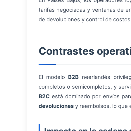
En Países Bajos, los operadores l
tarifas negociadas y ventanas de en
de devoluciones y control de costos 
Contrastes operat
El modelo
B2B
neerlandés privileg
completos o semicompletos, y servic
B2C
está dominado por envíos parce
devoluciones
y reembolsos, lo que e