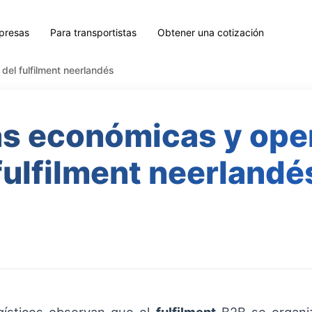
presas
Para transportistas
Obtener una cotización
del fulfilment neerlandés
as económicas y oper
fulfilment neerlandé