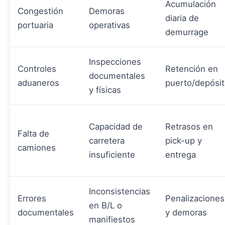
Acumulación
Congestión
Demoras
diaria de
portuaria
operativas
demurrage
Inspecciones
Controles
Retención en
documentales
aduaneros
puerto/depósi
y físicas
Capacidad de
Retrasos en
Falta de
carretera
pick-up y
camiones
insuficiente
entrega
Inconsistencias
Errores
Penalizaciones
en B/L o
documentales
y demoras
manifiestos