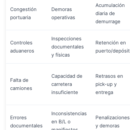
Acumulación
Congestión
Demoras
diaria de
portuaria
operativas
demurrage
Inspecciones
Controles
Retención en
documentales
aduaneros
puerto/depósi
y físicas
Capacidad de
Retrasos en
Falta de
carretera
pick-up y
camiones
insuficiente
entrega
Inconsistencias
Errores
Penalizaciones
en B/L o
documentales
y demoras
manifiestos