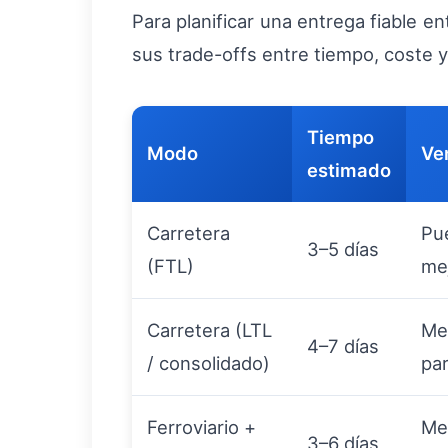
Para planificar una entrega fiable e
sus trade-offs entre tiempo, coste y
Tiempo
Modo
Ve
estimado
Carretera
Pue
3–5 días
(FTL)
mej
Carretera (LTL
Men
4–7 días
/ consolidado)
par
Ferroviario +
Me
3–6 días