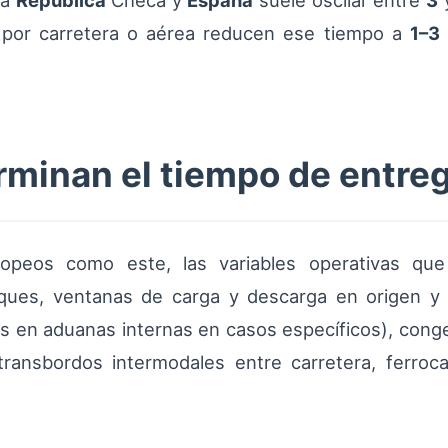
la
República
Checa y
España
suele oscilar entre
3
y
s por carretera o aérea reducen ese tiempo a
1–3
rminan el tiempo de entre
uropeos como este, las variables operativas qu
lques, ventanas de carga y descarga en origen y 
s en aduanas internas en casos específicos), conge
transbordos intermodales entre carretera, ferroca