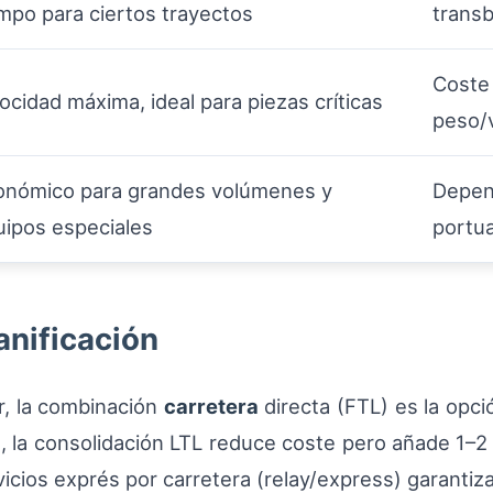
mpo para ciertos trayectos
transb
Coste 
ocidad máxima, ideal para piezas críticas
peso/
onómico para grandes volúmenes y
Depen
uipos especiales
portua
anificación
r, la combinación
carretera
directa (FTL) es la opci
al, la consolidación LTL reduce coste pero añade 1–2
rvicios exprés por carretera (relay/express) garantiz