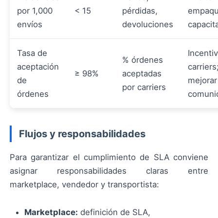
por 1,000
< 15
pérdidas,
empaqu
envíos
devoluciones
capacit
Tasa de
Incenti
% órdenes
aceptación
carriers
≥ 98%
aceptadas
de
mejorar
por carriers
órdenes
comuni
Flujos y responsabilidades
Para garantizar el cumplimiento de SLA conviene
asignar responsabilidades claras entre
marketplace, vendedor y transportista:
Marketplace:
definición de SLA,