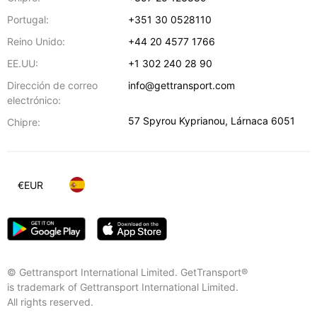
Portugal:
+351 30 0528110
Reino Unido:
+44 20 4577 1766
EE.UU:
+1 302 240 28 90
Dirección de correo
info@gettransport.com
electrónico:
57 Spyrou Kyprianou
,
Lárnaca
6051
Chipre:
€
EUR
© Gettransport International Limited. GetTransport®
is trademark of Gettransport International Limited.
All rights reserved.