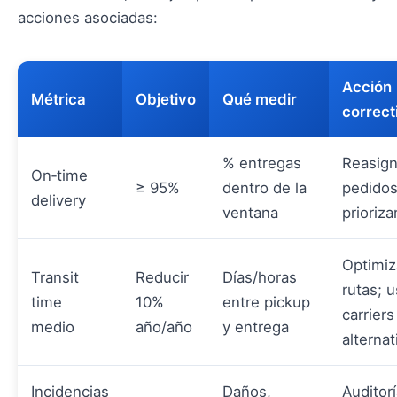
acciones asociadas:
Acción
Métrica
Objetivo
Qué medir
correct
% entregas
Reasign
On‑time
≥ 95%
dentro de la
pedidos
delivery
ventana
prioriza
Optimiz
Transit
Reducir
Días/horas
rutas; u
time
10%
entre pickup
carriers
medio
año/año
y entrega
alternat
Incidencias
Daños,
Auditor