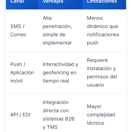
Canal
Ventajas
Limitaciones
Alta
Menos
SMS /
penetración,
dinámico que
Correo
simple de
notificaciones
implementar
push
Requiere
Push /
Interactividad y
instalación y
Aplicación
geofencing en
permisos del
móvil
tiempo real
usuario
Integración
Mayor
directa con
API / EDI
complejidad
sistemas B2B
técnica
y TMS