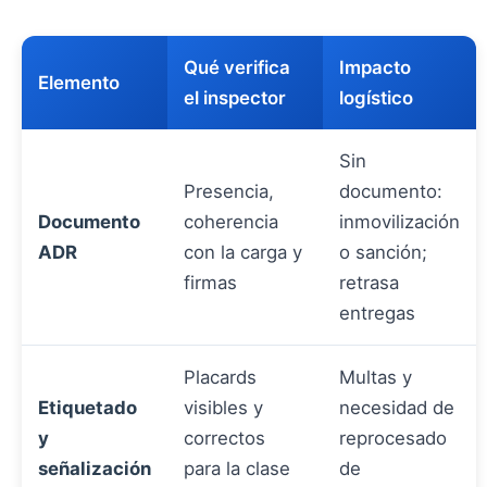
Qué verifica
Impacto
Elemento
el inspector
logístico
Sin
Presencia,
documento:
Documento
coherencia
inmovilización
ADR
con la carga y
o sanción;
firmas
retrasa
entregas
Placards
Multas y
Etiquetado
visibles y
necesidad de
y
correctos
reprocesado
señalización
para la clase
de