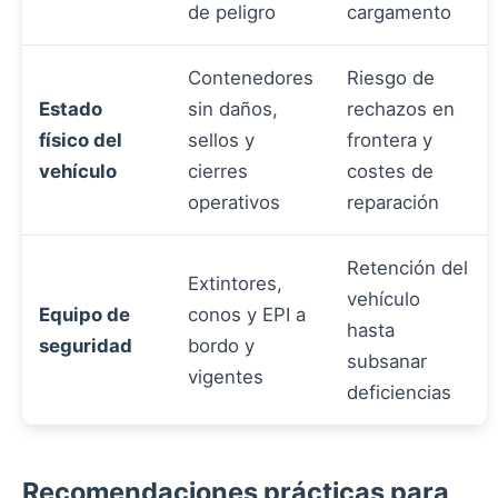
de peligro
cargamento
Contenedores
Riesgo de
Estado
sin daños,
rechazos en
físico del
sellos y
frontera y
vehículo
cierres
costes de
operativos
reparación
Retención del
Extintores,
vehículo
Equipo de
conos y EPI a
hasta
seguridad
bordo y
subsanar
vigentes
deficiencias
Recomendaciones prácticas para