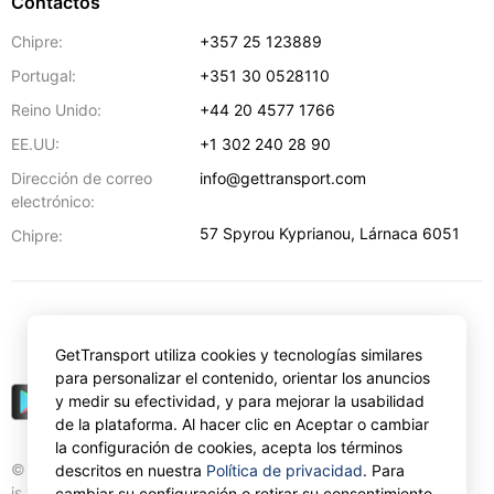
Contactos
Chipre:
+357 25 123889
Portugal:
+351 30 0528110
Reino Unido:
+44 20 4577 1766
EE.UU:
+1 302 240 28 90
Dirección de correo
info@gettransport.com
electrónico:
57 Spyrou Kyprianou
,
Lárnaca
6051
Chipre:
€
EUR
GetTransport utiliza cookies y tecnologías similares
para personalizar el contenido, orientar los anuncios
y medir su efectividad, y para mejorar la usabilidad
de la plataforma. Al hacer clic en Aceptar o cambiar
la configuración de cookies, acepta los términos
© Gettransport International Limited. GetTransport®
descritos en nuestra
Política de privacidad
. Para
is trademark of Gettransport International Limited.
cambiar su configuración o retirar su consentimiento,