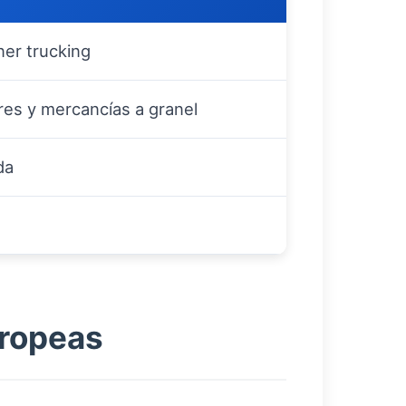
ner trucking
res y mercancías a granel
da
uropeas