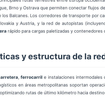
principales rutas terrestres entre Europa occidental
ue, Brno y Ostrava que permiten conectar flujos 
 los Balcanes. Los corredores de transporte por carr
ovakia y Austria, y la red de autopistas (incluye
tera
rápido para cargas paletizadas y contenedores 
icas y estructura de la re
carretera
,
ferrocarril
e instalaciones intermodales 
 logísticos en áreas metropolitanas soportan opera
optimizando rutas de último kilómetro hacia destino