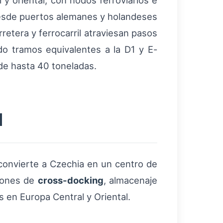
 y oriental, con nodos ferroviarios e
desde puertos alemanes y holandeses
etera y ferrocarril atraviesan pasos
ndo tramos equivalentes a la D1 y E-
de hasta 40 toneladas.
d
convierte a Czechia en un centro de
ciones de
cross-docking
, almacenaje
s en Europa Central y Oriental.