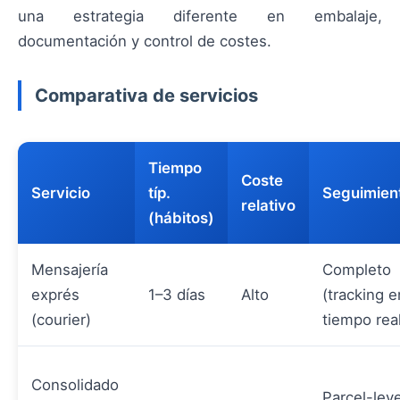
una estrategia diferente en embalaje,
documentación y control de costes.
Comparativa de servicios
Tiempo
Coste
Servicio
típ.
Seguimien
relativo
(hábitos)
Mensajería
Completo
exprés
1–3 días
Alto
(tracking e
(courier)
tiempo rea
Consolidado
Parcel-leve